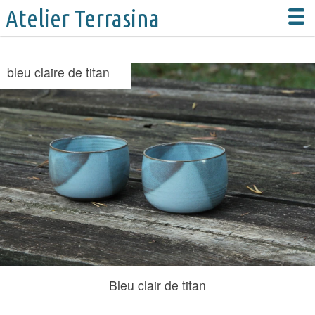
Atelier Terrasina
bleu claire de titan
Présentation
Grés
Email aux cendre d'hêtre
Bleu de mer
bleu claire de titan
Rouge de fer
Porcelaine
Bleu clair de titan
Argile mélangé