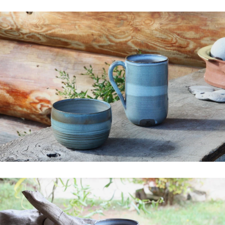
Décoration
L'Histoire
Archive
Les Expos & Marchés
Contact
|
français
deutsch